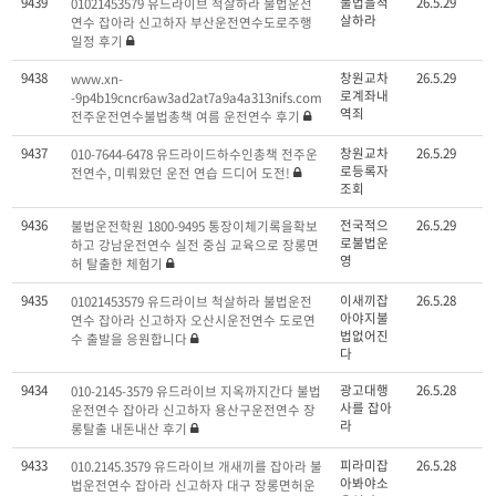
9439
불법을척
26.5.29
01021453579 유드라이브 척살하라 불법운전
살하라
연수 잡아라 신고하자 부산운전연수도로주행
일정 후기
9438
창원교차
26.5.29
www.xn-
로계좌내
-9p4b19cncr6aw3ad2at7a9a4a313nifs.com
역죄
전주운전연수불법총책 여름 운전연수 후기
9437
창원교차
26.5.29
010-7644-6478 유드라이드하수인총책 전주운
로등록자
전연수, 미뤄왔던 운전 연습 드디어 도전!
조회
9436
전국적으
26.5.29
불법운전학원 1800-9495 통장이체기록을확보
로불법운
하고 강남운전연수 실전 중심 교육으로 장롱면
영
허 탈출한 체험기
9435
이새끼잡
26.5.28
01021453579 유드라이브 척살하라 불법운전
아야지불
연수 잡아라 신고하자 오산시운전연수 도로연
법없어진
수 출발을 응원합니다
다
9434
광고대행
26.5.28
010-2145-3579 유드라이브 지옥까지간다 불법
사를 잡아
운전연수 잡아라 신고하자 용산구운전연수 장
라
롱탈출 내돈내산 후기
9433
피라미잡
26.5.28
010.2145.3579 유드라이브 개새끼를 잡아라 불
아봐야소
법운전연수 잡아라 신고하자 대구 장롱면허운