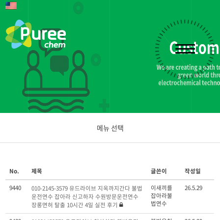
메뉴 선택
공지사항
No.
제목
글쓴이
작성일
문의하기
9440
이새끼를
26.5.29
010-2145-3579 유드라이브 지옥까지간다 불법
잡아라불
운전연수 잡아라 신고하자 수원방문운전연수
법연수
장롱면허 탈출 10시간 4일 실전 후기