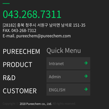
043.268.7311
[28182] 충북 청주시 서원구 남이면 남석로 151-35
FAX. 043-268-7312
E-mail. pureechem@pureechem.com
Quick Menu
PUREECHEM
PRODUCT
Intranet
R&D
Admin
CUSTOMER
ENGLISH
Copyright ⓒ
All rights reserved.
2018 Pureechem co., Ltd.