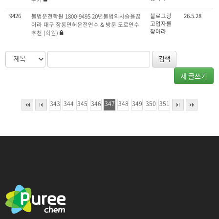
9426
블로그광
26.5.28
불법운전학원 1800-9495 20년불법의사슬을끊
고업자를
어라 대구 장롱면허운전연수 & 방문 도로연수
찾아라
추천 (학원)
새 글쓰기
343
344
345
346
347
348
349
350
351