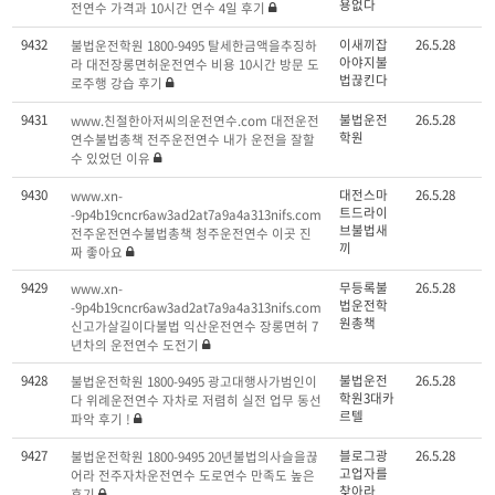
용없다
전연수 가격과 10시간 연수 4일 후기
9432
이새끼잡
26.5.28
불법운전학원 1800-9495 탈세한금액을추징하
아야지불
라 대전장롱면허운전연수 비용 10시간 방문 도
법끊킨다
로주행 강습 후기
9431
불법운전
26.5.28
www.친절한아저씨의운전연수.com 대전운전
학원
연수불법총책 전주운전연수 내가 운전을 잘할
수 있었던 이유
9430
대전스마
26.5.28
www.xn-
트드라이
-9p4b19cncr6aw3ad2at7a9a4a313nifs.com
브불법새
전주운전연수불법총책 청주운전연수 이곳 진
끼
짜 좋아요
9429
무등록불
26.5.28
www.xn-
법운전학
-9p4b19cncr6aw3ad2at7a9a4a313nifs.com
원총책
신고가살길이다불법 익산운전연수 장롱면허 7
년차의 운전연수 도전기
9428
불법운전
26.5.28
불법운전학원 1800-9495 광고대행사가범인이
학원3대카
다 위례운전연수 자차로 저렴히 실전 업무 동선
르텔
파악 후기 !
9427
블로그광
26.5.28
불법운전학원 1800-9495 20년불법의사슬을끊
고업자를
어라 전주자차운전연수 도로연수 만족도 높은
찾아라
후기