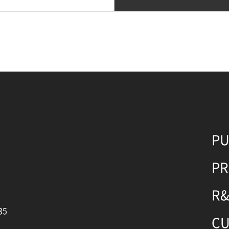
P
P
R
35
C