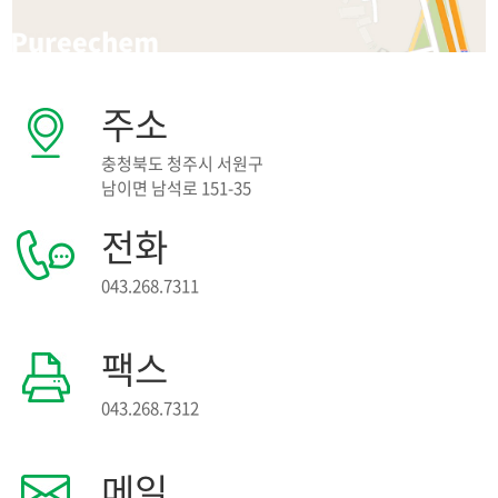
연혁
주소
조직도
충청북도 청주시 서원구
남이면 남석로 151-35
주소
전화
갤러리
043.268.7311
특허 및 인증서
팩스
043.268.7312
메일