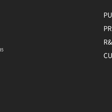
P
P
R
35
C