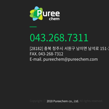
043.268.7311
[28182] 충북 청주시 서원구 남이면 남석로 151-
FAX. 043-268-7312
E-mail. pureechem@pureechem.com
Copyright ⓒ
All rights reserved.
2018 Pureechem co., Ltd.