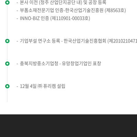
본사 이전 (청주 산업단지공단 내) 및 공장 등록
부폼소재전문기업 인증-한국산업기술진흥원 (제8563호)
INNO-BIZ 인증 (제110901-00033호)
기업부설 연구소 등록 - 한국산업기술진흥협회 (제201021047
충북지방중소기업청 - 유망창업기업인 표창
12월 4일 ㈜ 퓨리켐 설립