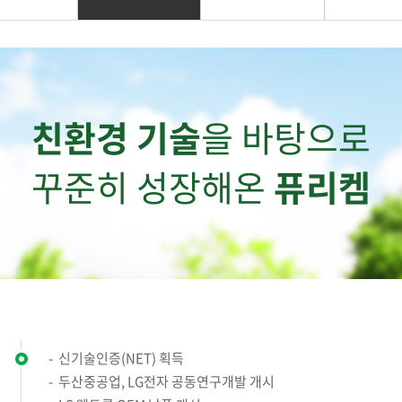
친환경 기술
을 바탕으로
꾸준히 성장해온
퓨리켐
신기술인증(NET) 획득
두산중공업, LG전자 공동연구개발 개시